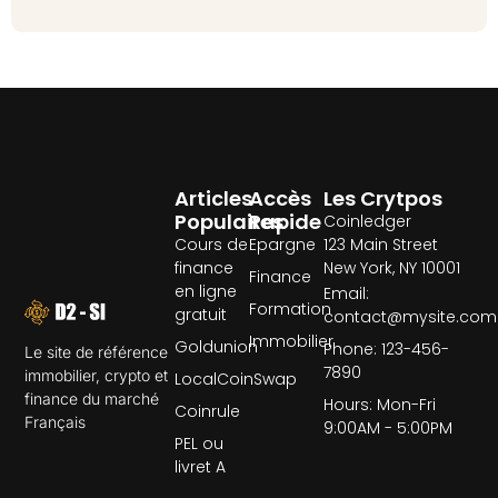
Articles
Accès
Les Crytpos
Populaires
Rapide
Coinledger
Cours de
Epargne
123 Main Street
finance
New York, NY 10001
Finance
en ligne
Email:
Formation
gratuit
contact@mysite.com
Immobilier
Goldunion
Phone: 123-456-
Le site de référence
7890
immobilier, crypto et
LocalCoinSwap
finance du marché
Hours: Mon-Fri
Coinrule
Français
9:00AM - 5:00PM
PEL ou
livret A