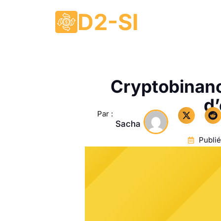
D2-SI
Cryptobinanc
d
Par :
Sacha
Publié 