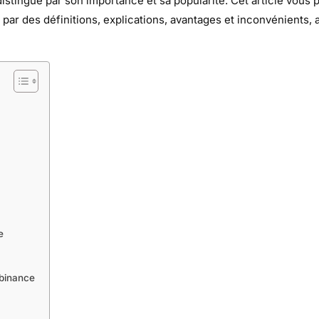
istingue par son importance et sa popularité. Cet article vou
 par des définitions, explications, avantages et inconvénients, 
e
obinance