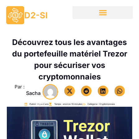
D2-SI
Découvrez tous les avantages
du portefeuille matériel Trezor
pour sécuriser vos
cryptomonnaies
Par :
Sacha
Publié : il y a 2 ans
Temps : environ 10 minutes
Catégorie :
Cryptomonnaie