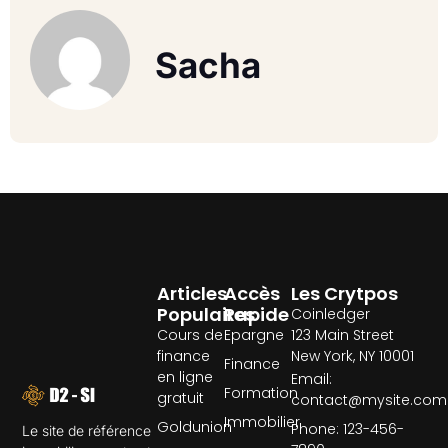
Sacha
Articles
Accès
Les Crytpos
Populaires
Rapide
Coinledger
Cours de
Epargne
123 Main Street
finance
New York, NY 10001
Finance
en ligne
Email:
Formation
gratuit
contact@mysite.com
Immobilier
Goldunion
Phone: 123-456-
Le site de référence