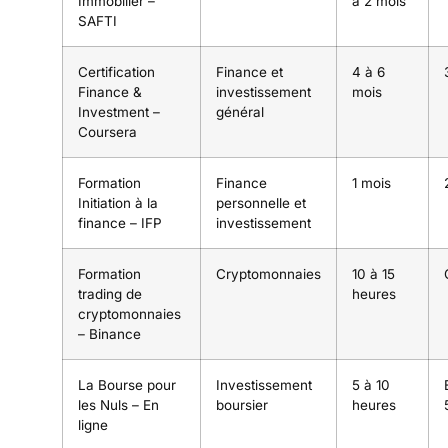
Immobilier –
à 2 mois
SAFTI
Certification
Finance et
4 à 6
Finance &
investissement
mois
Investment –
général
Coursera
Formation
Finance
1 mois
Initiation à la
personnelle et
finance – IFP
investissement
Formation
Cryptomonnaies
10 à 15
trading de
heures
cryptomonnaies
– Binance
La Bourse pour
Investissement
5 à 10
les Nuls – En
boursier
heures
ligne