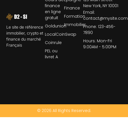
finance
New York, NY 10001
Finance
en ligne
Email:
Formation
gratuit
contact@mysite.com
Immobilier
Goldunion
Phone: 123-456-
Le site de référence
7890
immobilier, crypto et
LocalCoinSwap
finance du marché
Hours: Mon-Fri
Coinrule
Français
9:00AM - 5:00PM
PEL ou
livret A
© 2026 All Rights Reserved.