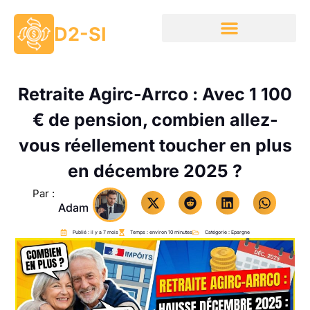
D2-SI
Retraite Agirc-Arrco : Avec 1 100
€ de pension, combien allez-
vous réellement toucher en plus
en décembre 2025 ?
Par :
Adam
Publié : il y a 7 mois
Temps : environ 10 minutes
Catégorie :
Epargne