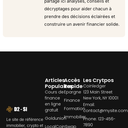
partage ici analyses, conseils et
décryptages pour aider chacun à
prendre des décisions éclairées et
construire un avenir financier solide.
Articles
Accès
Les Crytpos
Populaires
Rapide
Coinledger
Cours de
Epargne
123 Main Street
finance
New York, NY 10001
Finance
en ligne
Email:
Formation
gratuit
contact@mysite.com
Immobilier
Goldunion
Phone: 123-456-
Le site de référence
7890
immobilier, crypto et
LocalCoinSwap