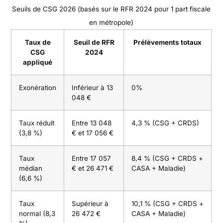
Seuils de CSG 2026 (basés sur le RFR 2024 pour 1 part fiscale
en métropole)
Taux de
Seuil de RFR
Prélèvements totaux
CSG
2024
appliqué
Exonération
Inférieur à 13
0%
048 €
Taux réduit
Entre 13 048
4,3 % (CSG + CRDS)
(3,8 %)
€ et 17 056 €
Taux
Entre 17 057
8,4 % (CSG + CRDS +
médian
€ et 26 471 €
CASA + Maladie)
(6,6 %)
Taux
Supérieur à
10,1 % (CSG + CRDS +
normal (8,3
26 472 €
CASA + Maladie)